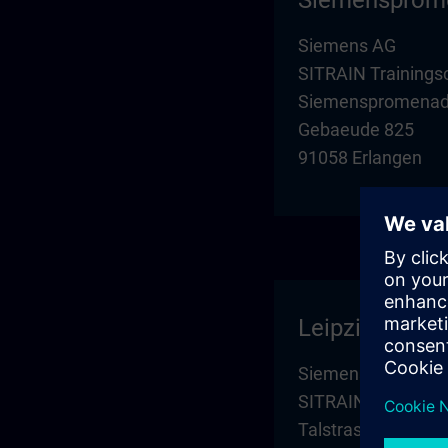
Siemensprom
Siemens AG
SITRAIN Trainings
Siemenspromenade
Gebaeude 825
91058 Erlangen
Leipzig
Siemens AG
SITRAIN Trainings
Talstrasse 1