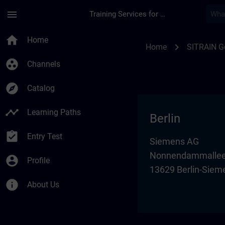
Skip To Main Content
Page Loaded
menu
Training Services for Digital Industries
Training locations 
home
Home
chevron_right
Home
SITRAIN 
group_work
Channels
explore
Catalog
timeline
Learning Paths
Berlin
assignment_turned_in
Entry Test
Siemens AG
Nonnendammallee
account_circle
Profile
13629 Berlin-Siem
info
About Us