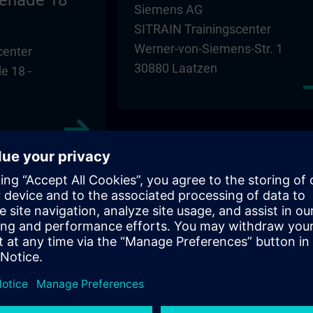
enade 18
Siemens AG
SITRAIN Trainingscenter
Werner-von-Siemens-Str. 1
center
30880 Laatzen
 18 -
Magdeburg – SBH
SBH Nordost GmbH
center
Niederlassung Magdeburg
Schoenebecker Strasse 84 -