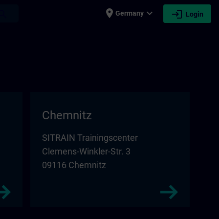
place
expand_more
login
earch
Germany
Login
Chemnitz
SITRAIN Trainingscenter
Clemens-Winkler-Str. 3
09116 Chemnitz