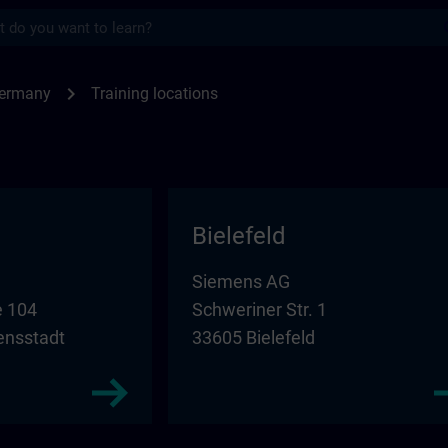
s
for SITRAIN in Germany | SITRAIN
chevron_right
Germany
Training locations
Bielefeld
Siemens AG
 104
Schweriner Str. 1
ensstadt
33605 Bielefeld