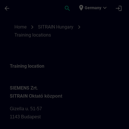
Skip To Main Content
Page Loaded
place
expand_more
arrow_back
search
login
Germany
Training locations for SITRAIN Hungary | 
chevron_right
chevron_right
Home
SITRAIN Hungary
Training locations
Training location
SIEMENS Zrt.
SITRAIN
Oktató központ
Gizella u. 51-57
1143 Budapest