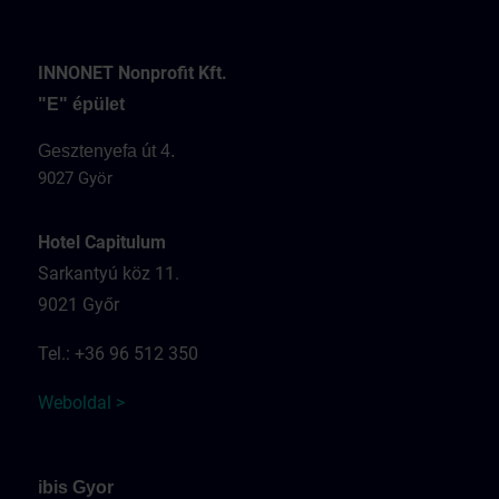
INNONET Nonprofit Kft.
"E" épület
Gesztenyefa út 4.
9027 Györ
Hotel Capitulum
Sarkantyú köz 11.
9021 Győr
Tel.: +36 96 512 350
Weboldal >
ibis Gyor