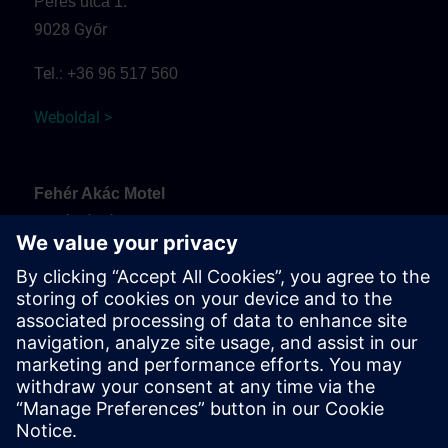
Peres utca 1.
9028 Győr
Tel.:
+36 96 517 560
Weboldal >
Fehér Akác Motel
Fehérvári út
9099 Pér
Tel.:
+36 30 937 0817
Weboldal >
Arrival and parking