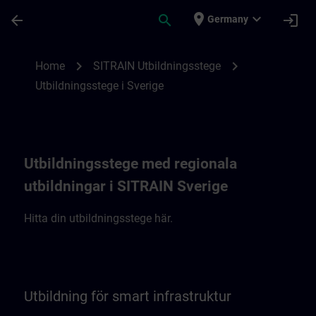
Skip To Main Content
Page Loaded
place
expand_more
arrow_back
search
login
Germany
SITRAIN Utbildningsstege i Sverige | SITR
chevron_right
chevron_right
Home
SITRAIN Utbildningsstege
Utbildningsstege i Sverige
Utbildningsstege med regionala
utbildningar i SITRAIN Sverige
Hitta din utbildningsstege här.
Utbildning för smart infrastruktur