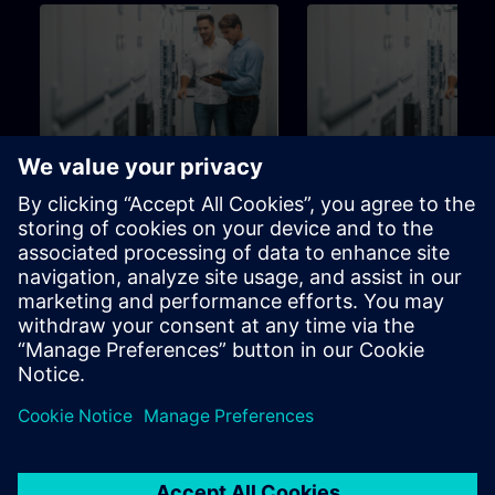
126h
Utbildning för Brandtekniker
Utbildning för Komfort
tekniker
Utbildningsstege för
Utbildningsstege för
programmerare,
programmerare,
driftsättningsingenjörer,
driftsättningsingenjörer, pers
ingenjörspersonal
inom ingenjörssektorn
Learning Paths
Learning Paths