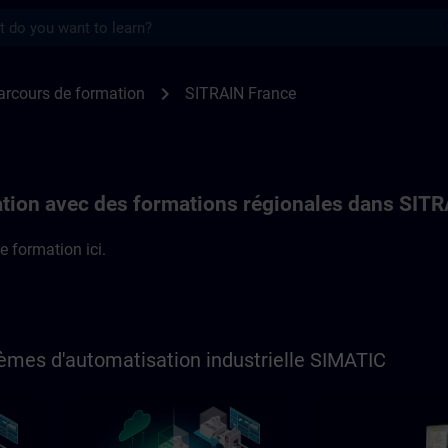
s
 formation en France | SITRAIN
chevron_right
arcours de formation
SITRAIN France
tion avec des formations régionales dans SIT
e formation ici.
èmes d'automatisation industrielle SIMATIC