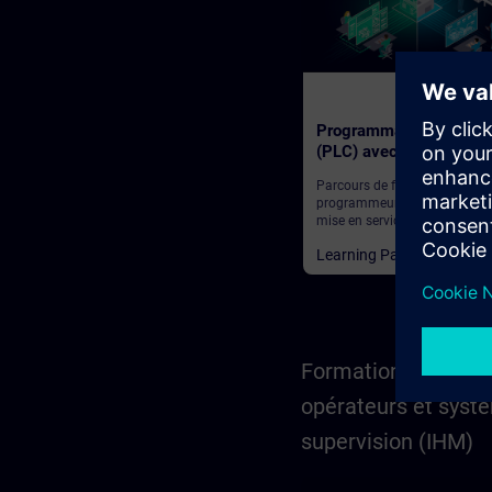
210
Programmation d’autom
(PLC) avec TIA Portal
Parcours de formation pour l
programmeurs, les ingénieurs
mise en service et le personne
d’ingénierie
Learning Paths
Formation aux pupi
opérateurs et syst
supervision (IHM)