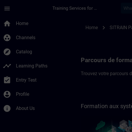
Skip To Main Content
Page Loaded
menu
Training Services for Digital Industries
SITRAIN Parcours de
home
Home
chevron_right
Home
SITRAIN P
group_work
Channels
explore
Catalog
Parcours de forma
timeline
Learning Paths
Trouvez votre parcours d
assignment_turned_in
Entry Test
account_circle
Profile
Formation aux syst
info
About Us