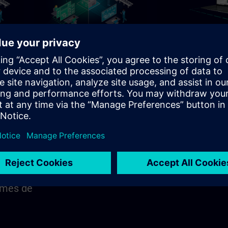
h 30m
136h 20m
ates
Programmation SCL dans
Programmation d'
TIA Portal
de sécurité ( Safet
Integrated) avec T
es
Parcours de formation pour les
Parcours de formation
 de
programmeurs, les ingénieurs de
programmeurs, aux ing
l
mise en service et le personnel
mise en service et au 
d’ingénierie
d'ingénierie
Learning Paths
Learning Paths
tres
èmes de