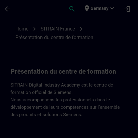
Skip To Main Content
Page Loaded
place
expand_more
arrow_back
search
login
Germany
Présentation du centre de formation | SI
chevron_right
chevron_right
Home
SITRAIN France
Présentation du centre de formation
Présentation du centre de formation
SITRAIN Digital Industry Academy est le centre de
formation officiel de Siemens.
Nous accompagnons les professionnels dans le
développement de leurs compétences sur l’ensemble
des produits et solutions Siemens.