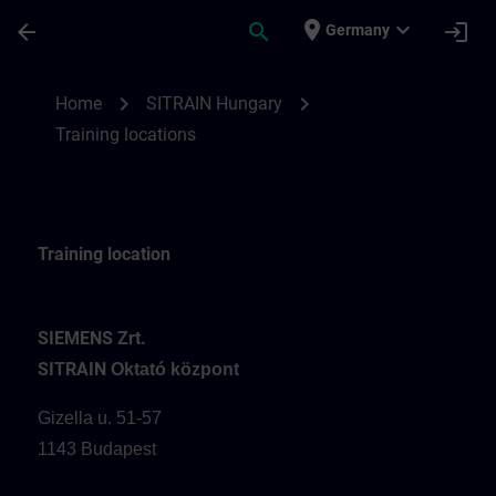
Skip To Main Content
Page Loaded
place
expand_more
arrow_back
search
login
Germany
Training locations for SITRAIN Hungary | 
chevron_right
chevron_right
Home
SITRAIN Hungary
Training locations
Training location
SIEMENS Zrt.
SITRAIN
Oktató központ
Gizella u. 51-57
1143 Budapest