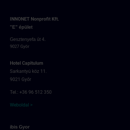
INNONET Nonprofit Kft.
"E" épület
Gesztenyefa út 4.
9027 Györ
Hotel Capitulum
Sarkantyú köz 11.
9021 Győr
Tel.: +36 96 512 350
Weboldal >
ibis Gyor