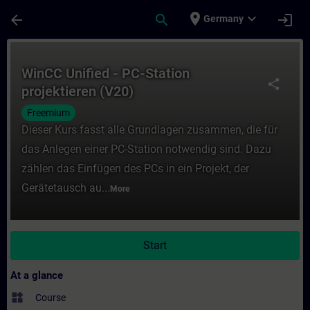
Skip To Main Content
Page Loaded
place
expand_more
arrow_back
search
login
Germany
Course - WinCC Unified - PC-Station projek
WinCC Unified - PC-Station
share
projektieren (V20)
Freemium
Dieser Kurs fasst alle Grundlagen zusammen, die für
das Anlegen einer PC-Station notwendig sind. Dazu
zählen das Einfügen des PCs in ein Projekt, der
Gerätetausch au...
More
Start
At a glance
widgets
Course