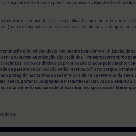
com a equipe de TI de sua empresa, se o acesso ao Remote Desktop é libe
 e conforto, recomenda-se que seja utilizado dois monitores durante o 
nitor (para execução dos exercícios) mais um tablet para acompanhame
sseminação e/ou edição deste documento bem como a utilização de se
 sem a expressa autorização são proibidos. Transgressores serão pe
s prejuízos. Todos os direitos de propriedade criados pela patente con
dade ou patente de concepção estão reservados”. Isto porque, o materia
do protegido nos termos da Lei nº 9.610, de 19 de fevereiro de 1998,
is, sendo, portanto, propriedade intelectual exclusiva da SIEMENS a 
o autor o direito exclusivo de utilizar, fruir e dispor da obra literária, a
amadores.