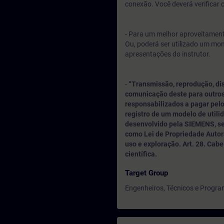
conexão. Você deverá verificar 
- Para um melhor aproveitamento
Ou, poderá ser utilizado um mo
apresentações do instrutor.
-
“Transmissão, reprodução, di
comunicação deste para outros
responsabilizados a pagar pelo
registro de um modelo de utili
desenvolvido pela SIEMENS, sen
como Lei de Propriedade Autora
uso e exploração. Art. 28. Cabe a
científica.
Target Group
Engenheiros, Técnicos e Progr