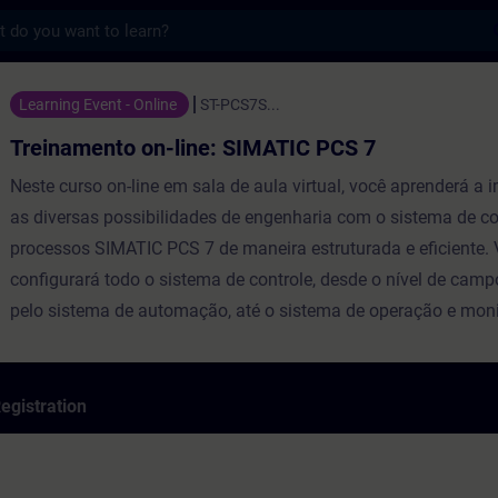
s
 on-line: SIMATIC PCS 7 - Training - Trai
Learning Event - Online
ST-PCS7S...
Treinamento on-line: SIMATIC PCS 7
Neste curso on-line em sala de aula virtual, você aprenderá a
as diversas possibilidades de engenharia com o sistema de co
processos SIMATIC PCS 7 de maneira estruturada e eficiente.
configurará todo o sistema de controle, desde o nível de cam
pelo sistema de automação, até o sistema de operação e mon
egistration