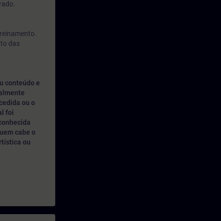
rado.
treinamento.
nto das
u conteúdo e
nalmente
cedida ou o
l foi
 conhecida
quem cabe o
rtística ou