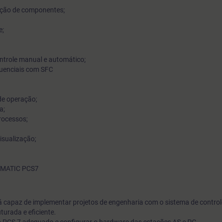
cação de componentes;
e;
ntrole manual e automático;
quenciais com SFC
de operação;
a;
Processos;
visualização;
SIMATIC PCS7
á capaz de implementar projetos de engenharia com o sistema de contro
urada e eficiente.