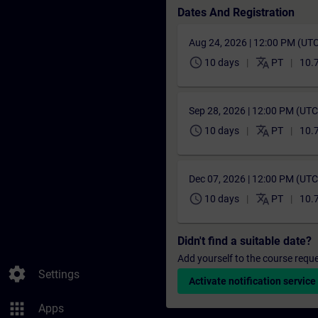
Dates And Registration
Aug 24, 2026 | 12:00 PM (UT
schedule
translate
10 days
PT
10.
Sep 28, 2026 | 12:00 PM (UT
schedule
translate
10 days
PT
10.
Dec 07, 2026 | 12:00 PM (UT
schedule
translate
10 days
PT
10.
Didn't find a suitable date?
Add yourself to the course reque
settings
Settings
Activate notification service
apps
Apps