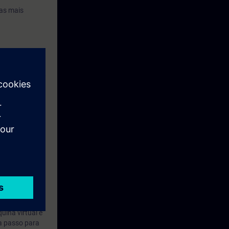
as mais
e controle de
or, Windows 10
 Aprendizagem
r Beginners
, e
 dias após o
uina virtual é
 a passo para