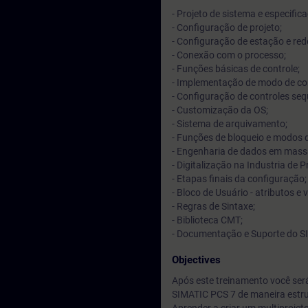
- Projeto de sistema e especifi
- Configuração de projeto;
- Configuração de estação e red
- Conexão com o processo;
- Funções básicas de controle;
- Implementação de modo de co
- Configuração de controles se
- Customização da OS;
- Sistema de arquivamento;
- Funções de bloqueio e modos 
- Engenharia de dados em mass
- Digitalização na Industria de 
- Etapas finais da configuração;
- Bloco de Usuário - atributos e 
- Regras de Sintaxe;
- Biblioteca CMT;
- Documentação e Suporte do 
Objectives
Após este treinamento você ser
SIMATIC PCS 7 de maneira estrut