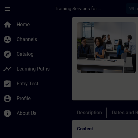
Skip To Main Content
Page Loaded
menu
Training Services for Digital Industries
Course - Treinamento
home
Home
group_work
Channels
explore
Catalog
timeline
Learning Paths
assignment_turned_in
Entry Test
account_circle
Profile
info
Description
Dates and R
About Us
Content