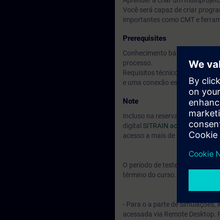
Aprender a criar um multiproje
Você será capaz de criar progr
importantes como CMT e ferrame
Prerequisites
Conhecimento básico de engenhar
processo.
Requisitos técnicos: Para este
e uma conexão estável à Intern
Note
Incluso na reserva do seu curs
digital
SITRAIN access.
Você pod
acesso a mais de 500 outros tr
O período de teste inicia 7 dia
término do curso.
- Para o a parte de simulações,
acessada via Remote Desktop. P