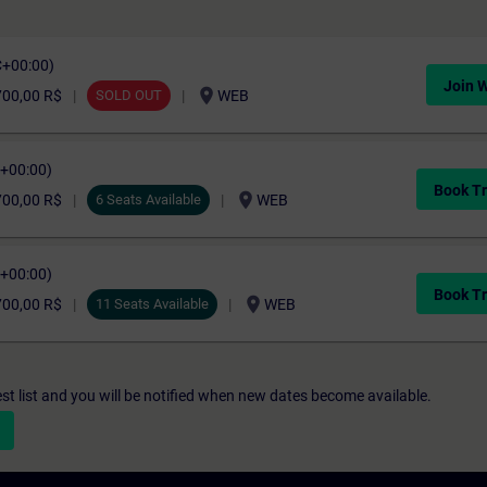
C+00:00)
Join W
location_on
700,00 R$
SOLD OUT
WEB
C+00:00)
Book Tr
location_on
700,00 R$
6 Seats Available
WEB
C+00:00)
Book Tr
location_on
700,00 R$
11 Seats Available
WEB
st list and you will be notified when new dates become available.