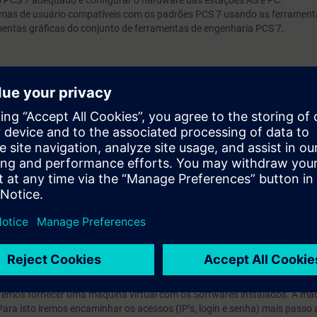
to PCS 7 adequado e configurar o hardware das estações AS e PC.
amas de usuário compatíveis com os padrões PCS 7 usando as ferrament
ntas gráficas do conjunto de ferramentas de engenharia PCS 7.
ia elétrica, sistemas de controle e controle de feedback e engenharia d
 treinamento, você precisará de um computador com Windows 7 ou superi
et. Recomendamos uma taxa de transferência de dados de 15 Mbit / s.
o, você recebe uma conta de teste gratuito para acessar a Plataforma de
erá encontrar treinamentos online sobre
Process Control Technology fo
einamentos.
s antes do inicio do treinamento confirmado e termina automaticamente 14
 iremos fornecer uma máquina virtual com os Softwares instalados. A máq
ara isto iremos encaminhar os acessos (IP’s, login e senha) mais passo