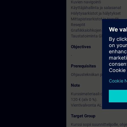
Kuvien navigointi
Käyttäjähallinta ja salasanat
Hälytysarkistot ja hälytykset
Mittapistearkistot ja trendit
Reseptit
Grafiikkalohkojen keskitettyhall
Taustatoiminta Global Scripting
Objectives
-
Prerequisites
Ohjaustekniikan perusteiden tu
Note
Kurssimateriaali on englanniksi 
120 € (alv 0 %).
Vientivalvonta AL :N / ECCN: N
Target Group
Kurssi sopii suunnittelijoille, ohj