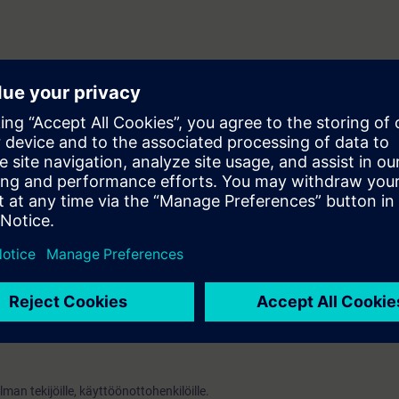
inta- Faceplate
ntemus.
ja jaetaan sähköisessä muodossa (pdf). Osallistuja voi tilata tulostetun
elman tekijöille, käyttöönottohenkilöille.