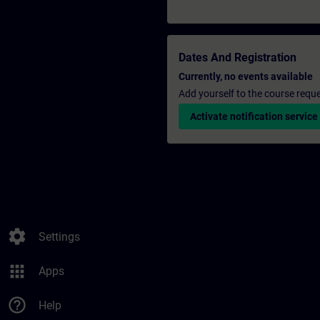
Dates And Registration
Currently, no events available
Add yourself to the course reque
Activate notification service
settings
Settings
apps
Apps
help_outline
Help