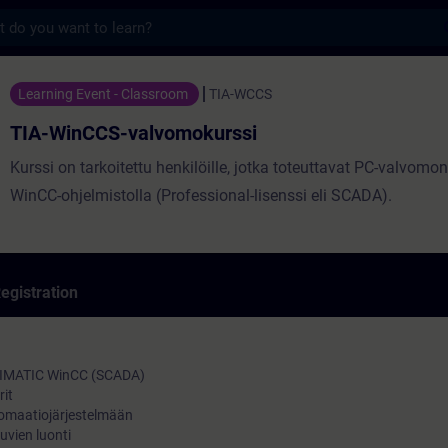
s
valvomokurssi - Training - Training - Pro
Learning Event - Classroom
TIA-WCCS
TIA-WinCCS-valvomokurssi
Kurssi on tarkoitettu henkilöille, jotka toteuttavat PC-valvomon
WinCC-ohjelmistolla (Professional-lisenssi eli SCADA).
egistration
 SIMATIC WinCC (SCADA)
rit
tomaatiojärjestelmään
uvien luonti