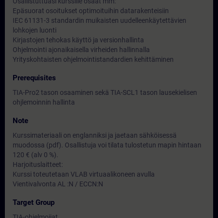
Osallistuttuasi kurssille osaat mm:
Epäsuorat osoitukset optimoituihin datarakenteisiin
IEC 61131-3 standardin muikaisten uudelleenkäytettävien
lohkojen luonti
Kirjastojen tehokas käyttö ja versionhallinta
Ohjelmointi ajonaikaisella virheiden hallinnalla
Yrityskohtaisten ohjelmointistandardien kehittäminen
Prerequisites
TIA-Pro2 tason osaaminen sekä TIA-SCL1 tason lausekielisen
ohjlemoinnin hallinta
Note
Kurssimateriaali on englanniksi ja jaetaan sähköisessä
muodossa (pdf). Osallistuja voi tilata tulostetun mapin hintaan
120 € (alv 0 %).
Harjoituslaitteet:
Kurssi toteutetaan VLAB virtuaalikoneen avulla
Vientivalvonta AL :N / ECCN:N
Target Group
TIA-ohjelmoijat