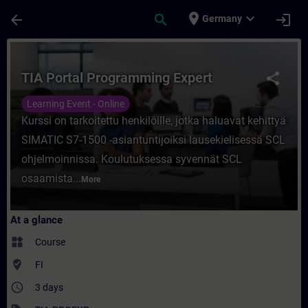
Skip To Main Content
Page Loaded
place
expand_more
arrow_back
search
login
Germany
Course - TIA Portal Programming Expert - 
TIA Portal Programming Expert
share
Learning Event - Online
Kurssi on tarkoitettu henkilöille, jotka haluavat kehittyä
SIMATIC S7-1500 -asiantuntijoiksi lausekielisessä SCL
ohjelmoinnissa. Koulutuksessa syvennät SCL
osaamista...
More
At a glance
widgets
Course
where_to_vote
FI
access_time
3 days