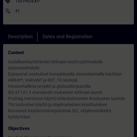
sell
TIA-PROEXP
translate
FI
Description
Dates and Registration
Content
Uudelleenkäytettävien lohkojen luonti optimoidulla
datankäsittelyllä
Epäsuorat osoitukset komplekseilla datarakenteilla käyttäen
ARRAY*, VARIANT ja REF_TO käskyjä
Versionhallinta projekti ja globaalikirjastoilla
IEC 61131-3 standardin mukaisten lohkojen luonti
ProDiag toiminnon käyttö lohkokohtaisten ilmoitusten luontiin
TIA testsuiten käyttö ja ohjelmatestien kirjoittaminen
Runsaasti käytännönharjoituksia SCL ohjelmointikieltä
hyödyntäen
Objectives