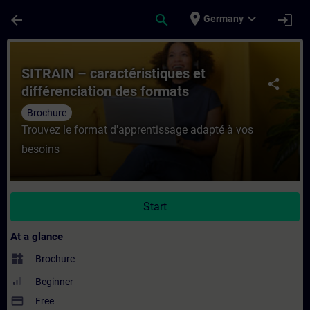
Skip To Main Content
Page Loaded
place
expand_more
arrow_back
search
login
Germany
Course - SITRAIN – caractéristiques et dif
SITRAIN – caractéristiques et
share
différenciation des formats
d’apprentissage
Brochure
Trouvez le format d'apprentissage adapté à vos
besoins
Start
At a glance
widgets
Brochure
Beginner
payment
Free