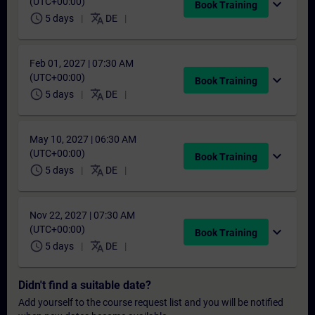
(UTC+00:00)
expand_more
Book Training
schedule
translate
5 days
DE
Feb 01, 2027 | 07:30 AM
(UTC+00:00)
expand_more
Book Training
schedule
translate
5 days
DE
May 10, 2027 | 06:30 AM
(UTC+00:00)
expand_more
Book Training
schedule
translate
5 days
DE
Nov 22, 2027 | 07:30 AM
(UTC+00:00)
expand_more
Book Training
schedule
translate
5 days
DE
Didn't find a suitable date?
Add yourself to the course request list and you will be notified