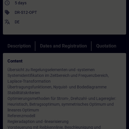
access_time
5 days
sell
DR-S12-OPT
translate
DE
Description
Dates and Registration
Quotation
Content
Übersicht zu Regelungselementen und -systemen
Systemidentifikation im Zeitbereich und Frequenzbereich,
Laplace-Transformation
Übertragungsfunktionen, Nyquist- und Bodediagramme
Stabilitätskriterien
Optimierungsmethoden für Strom-, Drehzahl- und Lageregler:
Heuristisch, Betragsoptimum, symmetrisches Optimum und
lineares Optimum
Referenzmodell
Regleradaption und -linearisierung
Vorsteuerung mit Reibkennlinie, Beschleunigung und