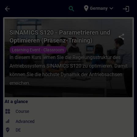
Skip To Main Content
Page Loaded
place
expand_more
arrow_back
search
login
Germany
Course - SINAMICS S120 - Parametrieren un
SINAMICS S120 - Parametrieren und
share
Optimieren (Präsenz-Training)
Learning Event - Classroom
In diesem Kurs lernen Sie die Regelungsstruktur des
Antriebssystems SINAMICS S120 zu optimieren. Damit
können Sie die höchste Dynamik der Antriebsachsen
erreichen.
At a glance
widgets
Course
Advanced
where_to_vote
DE