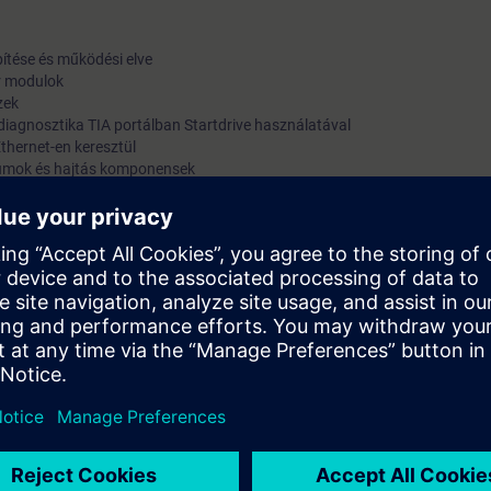
ítése és működési elve
or modulok
zek
iagnosztika TIA portálban Startdrive használatával
Ethernet-en keresztül
ktumok és hajtás komponensek
meneti jelek
apcsolás BiCo-technológiával
álása automatikus eljárásokkal
 működési elve
edélyezési jelek, figyelmeztetések és riasztások felhasználásával
ce-funkció)
z integrált biztonsági funkciók használatába
FINET-en keresztül, a PROFIdrive Standard Telegramok segítségével
ajtások üzembehelyezéséhez,
alános működési elveket és módokat.
uláris felépítésű hajtáscsalád HW
z, cseréjéhez, diagnosztizálásához