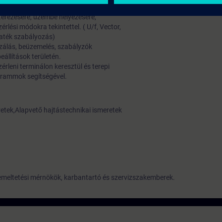
res elemeket.
erezésére, üzembe helyezésére,
lési módokra tekintettel. ( U/f, Vector,
maték szabályozás)
izálás, beüzemelés, szabályzók
beállítások területén.
érleni terminálon keresztül és terepi
grammok segítségével.
etek,Alapvető hajtástechnikai ismeretek
meltetési mérnökök, karbantartó és szervizszakemberek.