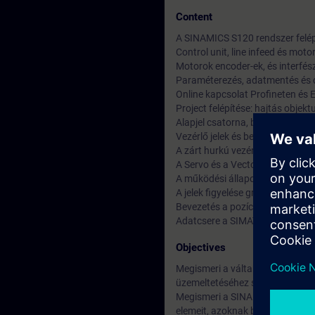
Content
A SINAMICS S120 rendszer felép
Control unit, line infeed és mot
Motorok encoder-ek, és interfés
Paraméterezés, adatmentés és d
Online kapcsolat Profineten és 
Project felépítése: hajtás obje
Alapjel csatorna, bemeneti és ki
Vezérlő jelek és belső jelösszek
A zárt hurkú vezérlés optimaliz
A Servo és a Vector üzemmódok
A működési állapot elemzése eng
A jelek figyelése grafikusan (tra
Bevezetés a pozícionálásba és a
Adatcsere a SIMATIC S7-tel PRO
Objectives
Megismeri a váltakozó áramú h
üzemeltetéséhez szükséges állt
Megismeri a SINAMICS S120 mod
elemeit, azoknak beüzemeléséhe