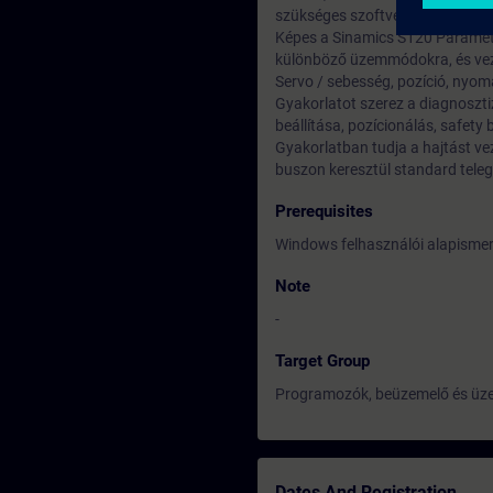
szükséges szoftveres és hardve
Képes a Sinamics S120 Paramét
különböző üzemmódokra, és vezér
Servo / sebesség, pozíció, nyo
Gyakorlatot szerez a diagnoszt
beállítása, pozícionálás, safety 
Gyakorlatban tudja a hajtást vez
buszon keresztül standard tele
Prerequisites
Windows felhasználói alapismer
Note
-
Target Group
Programozók, beüzemelő és üze
Dates And Registration