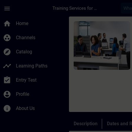
Skip To Main Content
Page Loaded
menu
Training Services for Digital Industries
Course - SINAMICS S
home
Home
group_work
Channels
explore
Catalog
timeline
Learning Paths
assignment_turned_in
Entry Test
account_circle
Profile
info
About Us
Description
Dates and R