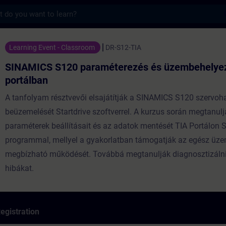
s
120 paraméterezés és üzembehelyezés TIA 
Learning Event - Classroom
DR-S12-TIA
SINAMICS S120 paraméterezés és üzembehelye
portálban
A tanfolyam résztvevői elsajátítják a SINAMICS S120 szervoh
beüzemelését Startdrive szoftverrel. A kurzus során megtanulj
paraméterek beállításait és az adatok mentését TIA Portálon S
programmal, mellyel a gyakorlatban támogatják az egész üz
megbízható működését. Továbbá megtanulják diagnosztizálni
hibákat.
egistration