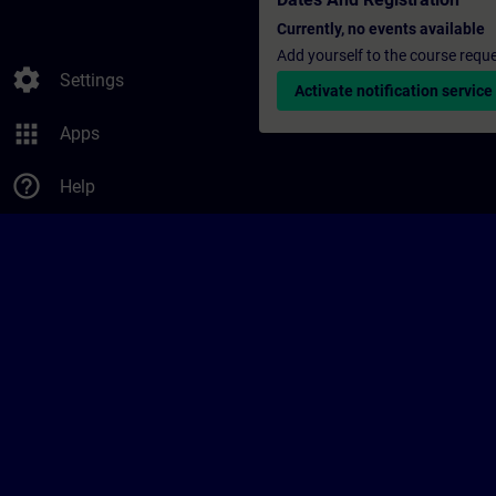
Currently, no events available
Add yourself to the course reque
settings
Settings
Activate notification service
apps
Apps
help_outline
Help