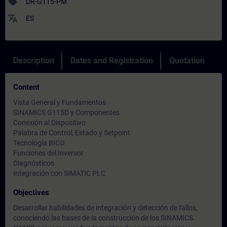
sell
DR-G115-PM
translate
ES
Description
Dates and Registration
Quotation
Content
Vista General y Fundamentos
SINAMICS G115D y Componentes
Conexión al Dispositivo
Palabra de Control, Estado y Setpoint
Tecnología BICO
Funciones del Inversor
Diagnósticos
Integración con SIMATIC PLC
Objectives
Desarrollar habilidades de integración y detección de fallos,
conociendo las bases de la construcción de los SINAMICS