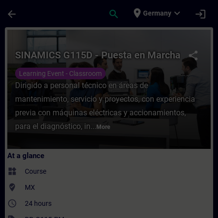
Skip To Main Content
Page Loaded
place
expand_more
arrow_back
search
login
Germany
Course - SINAMICS G115D - Puesta en Marc
SINAMICS G115D - Puesta en Marcha
share
Learning Event - Classroom
Dirigido a personal técnico en áreas de
mantenimiento, servicio y proyectos, con experiencia
previa con máquinas eléctricas y accionamientos,
para el diagnóstico, in...
More
At a glance
widgets
Course
where_to_vote
MX
access_time
24 hours