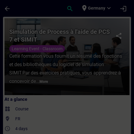
Skip To Main Content
Page Loaded
place
expand_more
arrow_back
search
login
Germany
Course - Simulation de Process à l'aide de
Simulation de Process à l'aide de PCS
share
7 et SIMIT
Learning Event - Classroom
Cette formation vous fournit un résumé des fonctions
et des bibliothèques du logiciel de simulation
SIMIT.Par des exercices pratiques, vous apprendrez à
concevoir de...
More
At a glance
widgets
Course
where_to_vote
FR
access_time
4 days