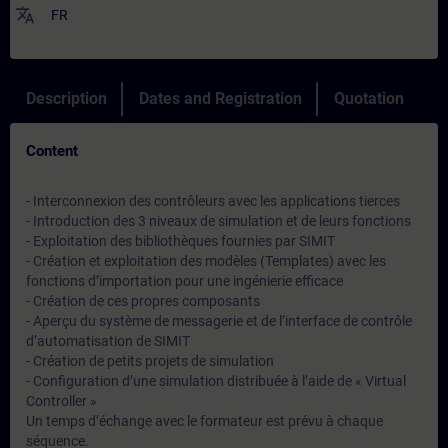
translate
FR
Description
Dates and Registration
Quotation
Content
- Interconnexion des contrôleurs avec les applications tierces
- Introduction des 3 niveaux de simulation et de leurs fonctions
- Exploitation des bibliothèques fournies par SIMIT
- Création et exploitation des modèles (Templates) avec les
fonctions d’importation pour une ingénierie efficace
- Création de ces propres composants
- Aperçu du système de messagerie et de l’interface de contrôle
d’automatisation de SIMIT
- Création de petits projets de simulation
- Configuration d’une simulation distribuée à l’aide de « Virtual
Controller »
Un temps d’échange avec le formateur est prévu à chaque
séquence.