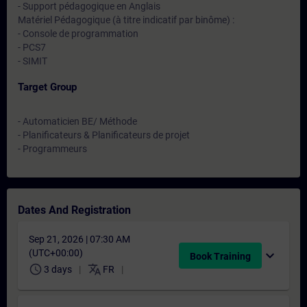
- Support pédagogique en Anglais
Matériel Pédagogique (à titre indicatif par binôme) :
- Console de programmation
- PCS7
- SIMIT
Target Group
- Automaticien BE/ Méthode
- Planificateurs & Planificateurs de projet
- Programmeurs
Dates And Registration
Sep 21, 2026 | 07:30 AM
(UTC+00:00)
expand_more
Book Training
schedule
translate
3 days
FR