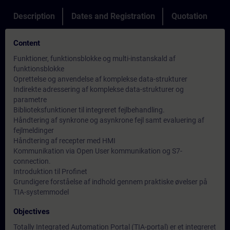
Description
Dates and Registration
Quotation
Content
Funktioner, funktionsblokke og multi-instanskald af
funktionsblokke
Oprettelse og anvendelse af komplekse data-strukturer
Indirekte adressering af komplekse data-strukturer og
parametre
Biblioteksfunktioner til integreret fejlbehandling.
Håndtering af synkrone og asynkrone fejl samt evaluering af
fejlmeldinger
Håndtering af recepter med HMI
Kommunikation via Open User kommunikation og S7-
connection.
Introduktion til Profinet
Grundigere forståelse af indhold gennem praktiske øvelser på
TIA-systemmodel
Objectives
Totally Integrated Automation Portal (TIA-portal) er et integreret