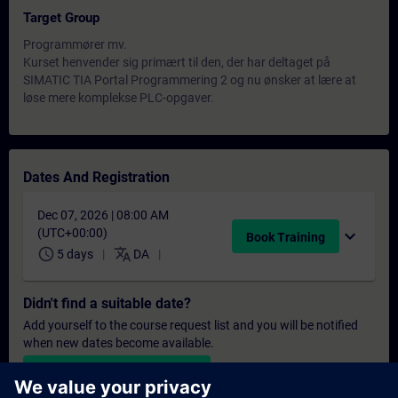
Target Group
Programmører mv.
Kurset henvender sig primært til den, der har deltaget på
SIMATIC TIA Portal Programmering 2 og nu ønsker at lære at
løse mere komplekse PLC-opgaver.
Dates And Registration
Dec 07, 2026 | 08:00 AM
(UTC+00:00)
expand_more
Book Training
schedule
translate
5 days
DA
Didn't find a suitable date?
Add yourself to the course request list and you will be notified
when new dates become available.
Activate notification service