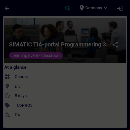
Skip To Main Content
Page Loaded
place
expand_more
arrow_back
search
login
Germany
Course - SIMATIC TIA-portal Programmering
SIMATIC TIA-portal Programmering 3
share
Learning Event - Classroom
At a glance
widgets
Course
where_to_vote
DK
access_time
5 days
sell
TIA-PRO3
translate
DA