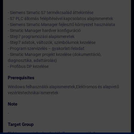
- Siemens Simatic S7 termékcsalád áttekintése
- S7 PLC állomás felépítésével kapcsolatos alapismeretek
- Siemens Simatic Manager fejlesztő környezet használata
- Simatic Manager hardver konfiguráció
- Step7 programozási alapismeretek
- Step7 adatok, változók, szimbólumok kezelése
- Program szervizelés – gyakorlati feladat
- Simatic Manager projekt kezelése (dokumentáció,
diagnosztika, adattárolás)
- Profibus DP kezelése
Prerequisites
Windows felhasználói alapismeretek,Elektromos és alapvető
vezérléstechnikai ismeretek
Note
-
Target Group
Elektromos gépkarbantartók ill. programozók, ha nem