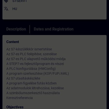
sell
ST-SERV1
translate
HU
Description
Dates and Registration
Content
Az S7-készülékkör ismertetése
Az S7-es PLC felépítése, szerelése
Az S7-es PLC alapvető működési módja
A STEP7-es fejlesztőprogram és részei
A PLC konfigurálása (HWConfig)
A program szerkesztése (KOP/FUP/AWL)
Az S7 utasításkészlete
A program figyelése futás közben
Az adatmodulok létrehozása, kezelése
A szimbólumszerkesztő használata
Keresztreferencia
Objectives