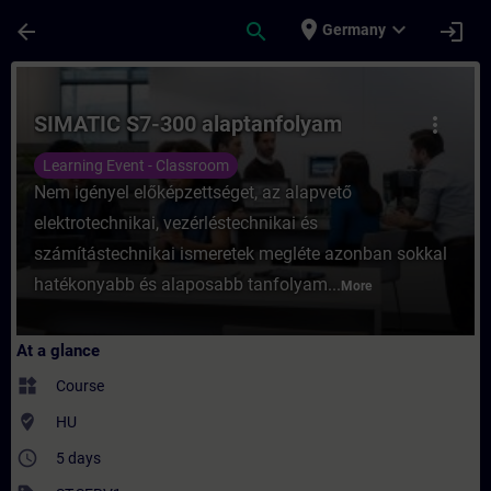
Skip To Main Content
Page Loaded
place
expand_more
arrow_back
search
login
Germany
Course - SIMATIC S7-300 alaptanfolyam - T
SIMATIC S7-300 alaptanfolyam
more_vert
Learning Event - Classroom
Nem igényel előképzettséget, az alapvető
elektrotechnikai, vezérléstechnikai és
számítástechnikai ismeretek megléte azonban sokkal
hatékonyabb és alaposabb tanfolyam...
More
At a glance
widgets
Course
where_to_vote
HU
access_time
5 days