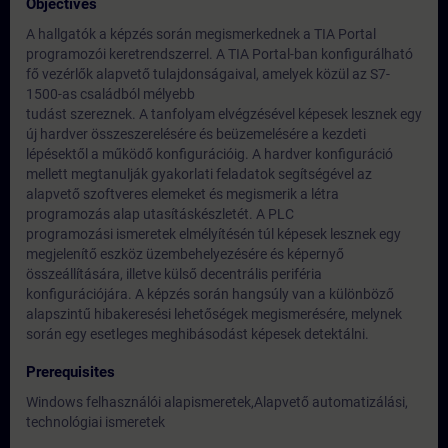
Objectives
A hallgatók a képzés során megismerkednek a TIA Portal
programozói keretrendszerrel. A TIA Portal-ban konfigurálható
fő vezérlők alapvető tulajdonságaival, amelyek közül az S7-
1500-as családból mélyebb
tudást szereznek. A tanfolyam elvégzésével képesek lesznek egy
új hardver összeszerelésére és beüzemelésére a kezdeti
lépésektől a működő konfigurációig. A hardver konfiguráció
mellett megtanulják gyakorlati feladatok segítségével az
alapvető szoftveres elemeket és megismerik a létra
programozás alap utasításkészletét. A PLC
programozási ismeretek elmélyítésén túl képesek lesznek egy
megjelenítő eszköz üzembehelyezésére és képernyő
összeállítására, illetve külső decentrális periféria
konfigurációjára. A képzés során hangsúly van a különböző
alapszintű hibakeresési lehetőségek megismerésére, melynek
során egy esetleges meghibásodást képesek detektálni.
Prerequisites
Windows felhasználói alapismeretek,Alapvető automatizálási,
technológiai ismeretek