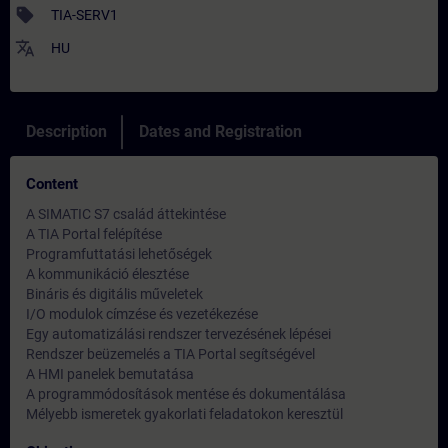
sell
TIA-SERV1
translate
HU
Description
Dates and Registration
Content
A SIMATIC S7 család áttekintése
A TIA Portal felépítése
Programfuttatási lehetőségek
A kommunikáció élesztése
Bináris és digitális műveletek
I/O modulok címzése és vezetékezése
Egy automatizálási rendszer tervezésének lépései
Rendszer beüzemelés a TIA Portal segítségével
A HMI panelek bemutatása
A programmódosítások mentése és dokumentálása
Mélyebb ismeretek gyakorlati feladatokon keresztül