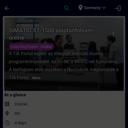
Skip To Main Content
Page Loaded
place
expand_more
arrow_back
search
login
Germany
Course - SIMATIC S7-1500 alaptanfolyam-on
SIMATIC S7-1500 alaptanfolyam-
more_vert
online
Learning Event - Online
A TIA Portal képezi az integrált mérnöki munka
programkörnyezetét, az S7-tel, a WinCC-vel fuzionálva.
A tanfolyam első részében a résztvevők megtanulják a
TIA Portal...
More
At a glance
widgets
Course
where_to_vote
HU
access_time
4 days