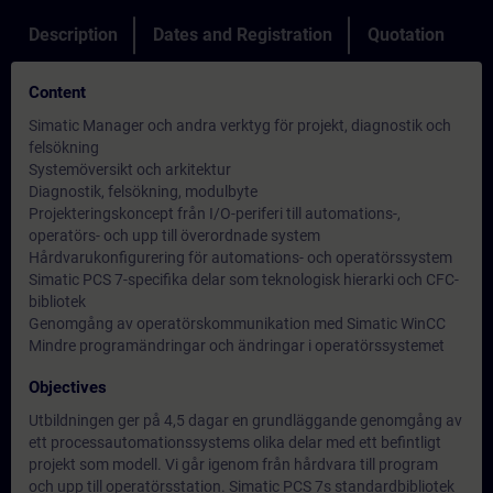
Description
Dates and Registration
Quotation
Content
Simatic Manager och andra verktyg för projekt, diagnostik och
felsökning
Systemöversikt och arkitektur
Diagnostik, felsökning, modulbyte
Projekteringskoncept från I/O-periferi till automations-,
operatörs- och upp till överordnade system
Hårdvarukonfigurering för automations- och operatörssystem
Simatic PCS 7-specifika delar som teknologisk hierarki och CFC-
bibliotek
Genomgång av operatörskommunikation med Simatic WinCC
Mindre programändringar och ändringar i operatörssystemet
Objectives
Utbildningen ger på 4,5 dagar en grundläggande genomgång av
ett processautomationssystems olika delar med ett befintligt
projekt som modell. Vi går igenom från hårdvara till program
och upp till operatörsstation. Simatic PCS 7s standardbibliotek