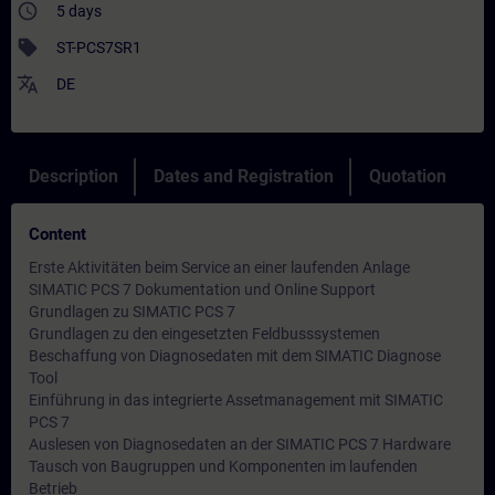
access_time
5 days
sell
ST-PCS7SR1
translate
DE
Description
Dates and Registration
Quotation
Content
Erste Aktivitäten beim Service an einer laufenden Anlage
SIMATIC PCS 7 Dokumentation und Online Support
Grundlagen zu SIMATIC PCS 7
Grundlagen zu den eingesetzten Feldbusssystemen
Beschaffung von Diagnosedaten mit dem SIMATIC Diagnose
Tool
Einführung in das integrierte Assetmanagement mit SIMATIC
PCS 7
Auslesen von Diagnosedaten an der SIMATIC PCS 7 Hardware
Tausch von Baugruppen und Komponenten im laufenden
Betrieb