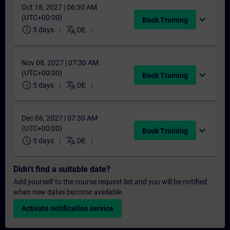
Oct 18, 2027 | 06:30 AM
(UTC+00:00)
expand_more
Book Training
schedule
translate
5 days
DE
Nov 08, 2027 | 07:30 AM
(UTC+00:00)
expand_more
Book Training
schedule
translate
5 days
DE
Dec 06, 2027 | 07:30 AM
(UTC+00:00)
expand_more
Book Training
schedule
translate
5 days
DE
Didn't find a suitable date?
Add yourself to the course request list and you will be notified
when new dates become available.
Activate notification service