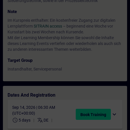
Steuerungstechnik, sowie in der Prozessleittechnik
Note
Im Kurspreis enthalten: Ein kostenfreier Zugang zur digitalen
Lernplattform
SITRAIN access
– beginnend eine Woche vor
Kursstart bis zwei Wochen nach Kursende.
Mit der Learning Membership können Sie sowohl die Inhalte
dieses Learning Events vertiefen oder wiederholen als auch sich
zu anderen interessanten Themen weiterbilden.
Target Group
Instandhalter, Servicepersonal
Dates And Registration
Sep 14, 2026 | 06:30 AM
(UTC+00:00)
expand_more
Book Training
schedule
translate
5 days
DE