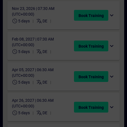
Nov 23, 2026 | 07:30 AM
(UTC+00:00)
expand_more
Book Training
schedule
translate
5 days
DE
Feb 08, 2027 | 07:30 AM
(UTC+00:00)
expand_more
Book Training
schedule
translate
5 days
DE
Apr 05, 2027 | 06:30 AM
(UTC+00:00)
expand_more
Book Training
schedule
translate
5 days
DE
Apr 26, 2027 | 06:30 AM
(UTC+00:00)
expand_more
Book Training
schedule
translate
5 days
DE