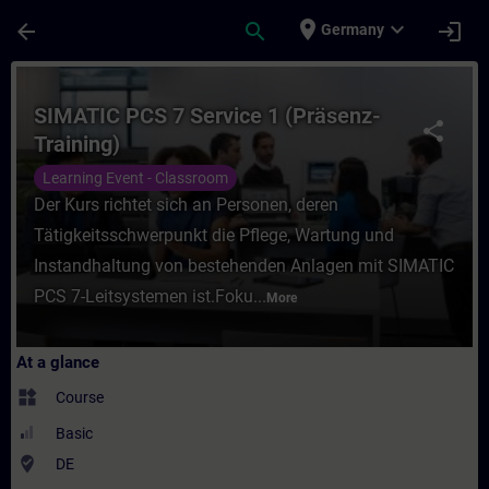
Skip To Main Content
Page Loaded
place
expand_more
arrow_back
search
login
Germany
Course - SIMATIC PCS 7 Service 1 (Präsenz
SIMATIC PCS 7 Service 1 (Präsenz-
share
Training)
Learning Event - Classroom
Der Kurs richtet sich an Personen, deren
Tätigkeitsschwerpunkt die Pflege, Wartung und
Instandhaltung von bestehenden Anlagen mit SIMATIC
PCS 7-Leitsystemen ist.Foku...
More
At a glance
widgets
Course
Basic
where_to_vote
DE