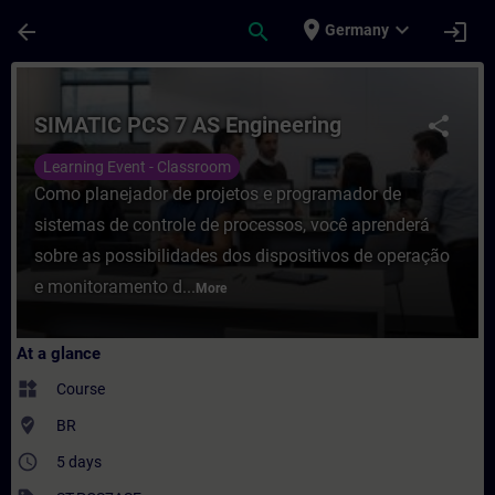
Skip To Main Content
Page Loaded
place
expand_more
arrow_back
search
login
Germany
Course - SIMATIC PCS 7 AS Engineering - T
SIMATIC PCS 7 AS Engineering
share
Learning Event - Classroom
Como planejador de projetos e programador de
sistemas de controle de processos, você aprenderá
sobre as possibilidades dos dispositivos de operação
e monitoramento d...
More
At a glance
widgets
Course
where_to_vote
BR
access_time
5 days