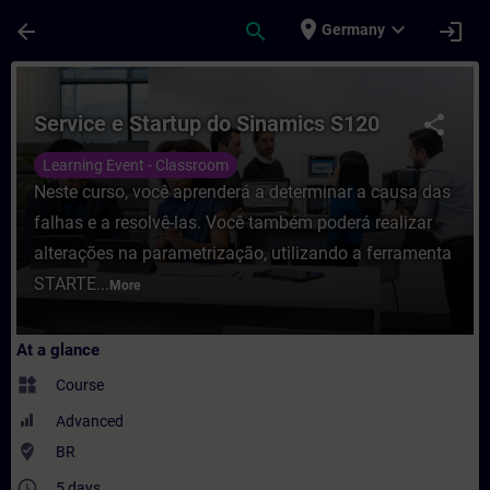
Skip To Main Content
Page Loaded
place
expand_more
arrow_back
search
login
Germany
Course - Service e Startup do Sinamics S1
Service e Startup do Sinamics S120
share
Learning Event - Classroom
Neste curso, você aprenderá a determinar a causa das
falhas e a resolvê-las. Você também poderá realizar
alterações na parametrização, utilizando a ferramenta
STARTE...
More
At a glance
widgets
Course
Advanced
where_to_vote
BR
access_time
5 days