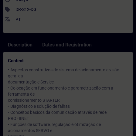
sell
DR-S12-DG
translate
PT
Description
Dates and Registration
Content
• Aspectos construtivos do sistema de acionamento e visão
geral da
documentação e Service
• Colocação em funcionamento e parametrização com a
ferramenta de
comissionamento STARTER
• Diagnóstico e solução de falhas
• Conceitos básicos da comunicação através de rede
PROFIINET
• Funções de software, regulação e otimização de
acionamentos SERVO e