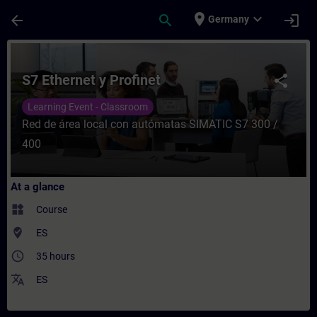
Skip To Main Content
Page Loaded
place
expand_more
arrow_back
search
login
Germany
Course - S7 Ethernet y Profinet - Training
S7 Ethernet y Profinet
share
Learning Event - Classroom
Red de área local con autómatas SIMATIC S7 300 /
400
At a glance
widgets
Course
where_to_vote
ES
access_time
35 hours
translate
ES