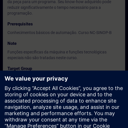
da peça para um programa. Seu know-how adquirido pode
reduzir significativamente o tempo necessário para a
programação.
Prerequisites
Conhecimentos básicos de automação. Curso NC-SINOP-B
Note
Funções específicas da máquina e funções tecnológicas
especiais não são tratadas neste curso.
Target Group
Programadores CNC.
Dates And Registration
Currently, no events available
Add yourself to the course request list and you will be notified
when new dates become available.