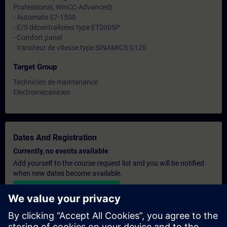
Professional, WinCC-Advanced)
- Automate S7-1500
- E/S décentralisées type ET200SP
- Comfort panel
- Variateur de vitesse type SINAMICS G120
Target Group
Technicien de maintenance
Electromecanicien
Dates And Registration
Currently, no events available
Add yourself to the course request list and you will be notified
when new dates become available.
Activate notification service