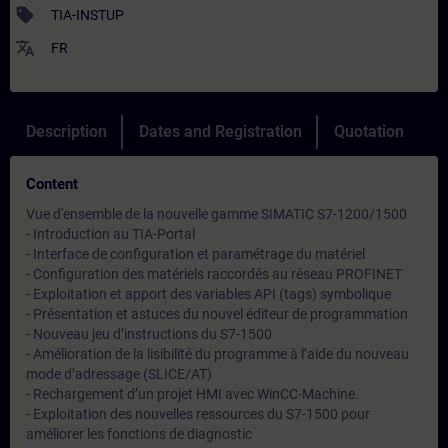
sell
TIA-INSTUP
translate
FR
Description
Dates and Registration
Quotation
Content
Vue d'ensemble de la nouvelle gamme SIMATIC S7-1200/1500
- Introduction au TIA-Portal
- Interface de configuration et paramétrage du matériel
- Configuration des matériels raccordés au réseau PROFINET
- Exploitation et apport des variables API (tags) symbolique
- Présentation et astuces du nouvel éditeur de programmation
- Nouveau jeu d’instructions du S7-1500
- Amélioration de la lisibilité du programme à l’aide du nouveau
mode d’adressage (SLICE/AT)
- Rechargement d’un projet HMI avec WinCC-Machine.
- Exploitation des nouvelles ressources du S7-1500 pour
améliorer les fonctions de diagnostic