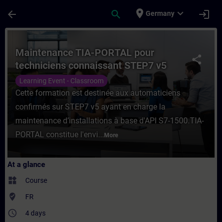
Skip To Main Content
Page Loaded
place
expand_more
arrow_back
search
login
Germany
Course - Maintenance TIA-PORTAL pour tec
Maintenance TIA-PORTAL pour
share
techniciens connaissant STEP7 v5
Learning Event - Classroom
Cette formation est destinée aux automaticiens
confirmés sur STEP7 v5 ayant en charge la
maintenance d’installations à base d'API S7-1500.TIA-
PORTAL constitue l'envi...
More
At a glance
widgets
Course
where_to_vote
FR
access_time
4 days