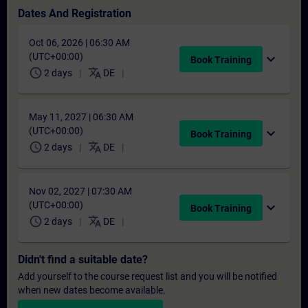
Dates And Registration
Oct 06, 2026 | 06:30 AM
(UTC+00:00)
expand_more
Book Training
schedule
translate
2 days
DE
May 11, 2027 | 06:30 AM
(UTC+00:00)
expand_more
Book Training
schedule
translate
2 days
DE
Nov 02, 2027 | 07:30 AM
(UTC+00:00)
expand_more
Book Training
schedule
translate
2 days
DE
Didn't find a suitable date?
Add yourself to the course request list and you will be notified
when new dates become available.