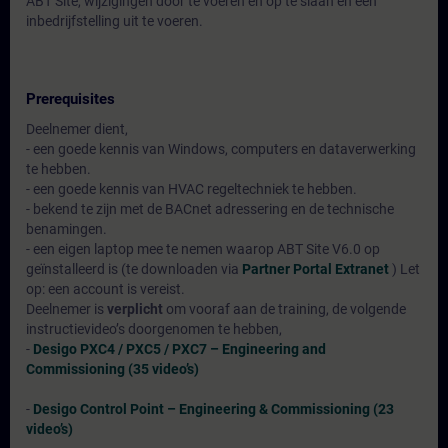
ABT Site, wijzigingen door te voeren en op te slaan en een
inbedrijfstelling uit te voeren.
Prerequisites
Deelnemer dient,
- een goede kennis van Windows, computers en dataverwerking
te hebben.
- een goede kennis van HVAC regeltechniek te hebben.
- bekend te zijn met de BACnet adressering en de technische
benamingen.
- een eigen laptop mee te nemen waarop ABT Site V6.0 op
geïnstalleerd is (te downloaden via
Partner Portal Extranet
) Let
op: een account is vereist.
Deelnemer is
verplicht
om vooraf aan de training, de volgende
instructievideo’s doorgenomen te hebben,
-
Desigo PXC4 / PXC5 / PXC7 – Engineering and
Commissioning (35 video’s)
-
Desigo Control Point – Engineering & Commissioning (23
video’s)