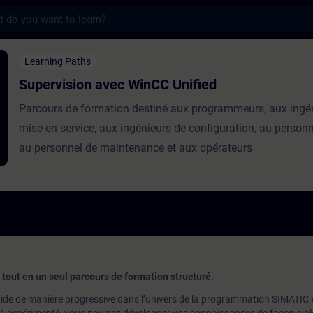
s
 avec WinCC Unified - Training - Training 
Learning Paths
Supervision avec WinCC Unified
Parcours de formation destiné aux programmeurs, aux ingé
mise en service, aux ingénieurs de configuration, au personn
au personnel de maintenance et aux opérateurs
tout en un seul parcours de formation structuré.
ide de manière progressive dans l’univers de la programmation SIMATIC 