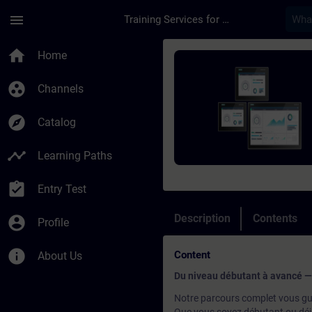
Skip To Main Content
Page Loaded
menu
Training Services for Digital Industries
Course - Supervision
home
Home
group_work
Channels
explore
Catalog
timeline
Learning Paths
assignment_turned_in
Entry Test
Description
Contents
account_circle
Profile
info
Content
About Us
Du niveau débutant à avancé — 
Notre parcours complet vous gu