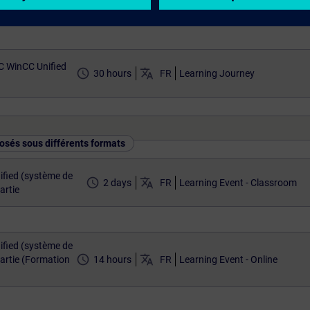
nce)
C WinCC Unified
access_time
translate
30 hours
FR
Learning Journey
osés sous différents formats
fied (système de
access_time
translate
2 days
FR
Learning Event - Classroom
artie
fied (système de
access_time
translate
artie (Formation
14 hours
FR
Learning Event - Online