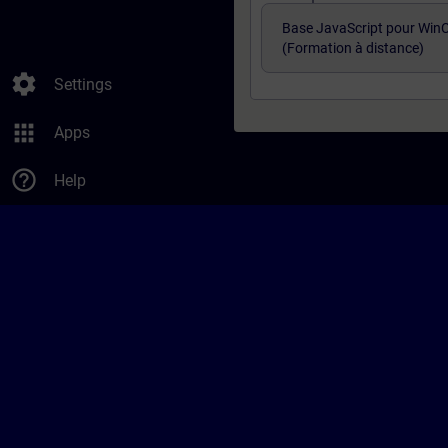
Base JavaScript pour WinC
(Formation à distance)
settings
Settings
apps
Apps
help_outline
Help