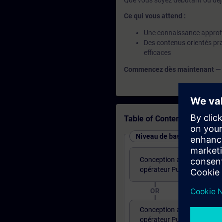
Que vous soyez débutant ou déjà
Ce qui vous attend :
Une connaissance approfo
Des contenus orientés pra
efficaces
Commencez dès maintenant — et 
Table of Contents
Niveau de base : Cours pro
Conception avec WinCC Uni
opérateur Pupitre Pied mac
OR
Conception avec WinCC Uni
opérateur Pupitre Pied ma