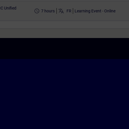
C Unified
access_time
translate
7 hours
FR
Learning Event - Online