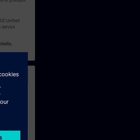
e et pratique.
CC Unified
 service
rielle.