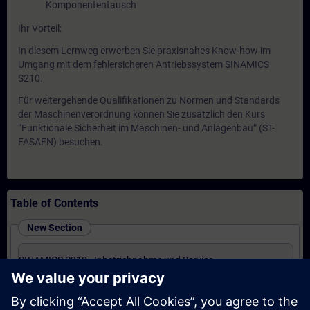
Komponententausch
Ihr Vorteil:
In diesem Lernweg erwerben Sie praxisnahes Know-how im
Umgang mit dem fehlersicheren Antriebssystem SINAMICS
S210.
Für weitergehende Qualifikationen zu Normen und Standards
der Maschinenverordnung können Sie zusätzlich den Kurs
“Funktionale Sicherheit im Maschinen- und Anlagenbau” (ST-
FASAFN) besuchen.
Table of Contents
New Section
SINAMICS S210 - Inbetriebnahme und Service
(Präsenz-Training)