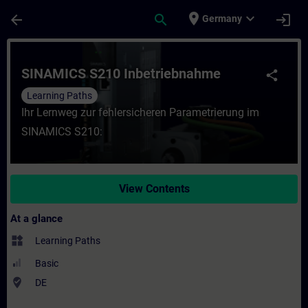
Skip To Main Content
Page Loaded
place
expand_more
arrow_back
search
login
Germany
Course - SINAMICS S210 Inbetriebnahme - 
SINAMICS S210 Inbetriebnahme
share
Learning Paths
Ihr Lernweg zur fehlersicheren Parametrierung im
SINAMICS S210:
View Contents
At a glance
widgets
Learning Paths
Basic
where_to_vote
DE