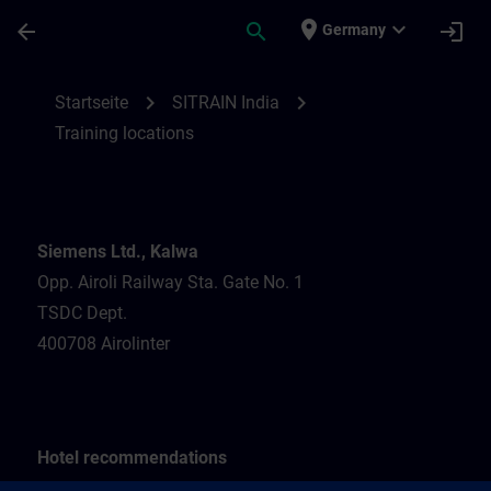
Für Hauptinhalt überspringen
Seite wurde geladen
place
expand_more
arrow_back
search
login
Germany
Training locations for SITRAIN India | SIT
chevron_right
chevron_right
Startseite
SITRAIN India
Training locations
Siemens Ltd., Kalwa
Opp. Airoli Railway Sta. Gate No. 1
TSDC Dept.
400708 Airolinter
Hotel recommendations