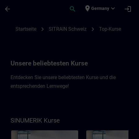
Für Hauptinhalt überspringen
Seite wurde geladen
place
expand_more
arrow_back
search
login
Germany
Top-Kurse SITRAIN Schweiz | SITRAIN
chevron_right
chevron_right
Startseite
SITRAIN Schweiz
Top-Kurse
Unsere beliebtesten Kurse
Entdecken Sie unsere beliebtesten Kurse und die
entsprechenden Lernwege!
SINUMERIK Kurse