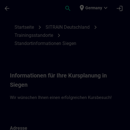
Für Hauptinhalt überspringen
Seite wurde geladen
place
expand_more
arrow_back
search
login
Germany
Standortinformationen Siegen | SITRAIN
chevron_right
chevron_right
Startseite
SITRAIN Deutschland
chevron_right
Trainingsstandorte
Standortinformationen Siegen
Informationen für Ihre Kursplanung in
Siegen
Wir wünschen Ihnen einen erfolgreichen Kursbesuch!
Adresse