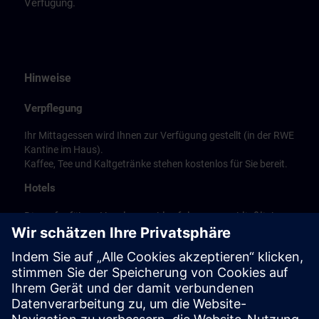
Verfügung.
Hinweise
Verpflegung
Ihr Mittagessen wird Ihnen zur Verfügung gestellt (in der RWE
Kantine im Haus).
Kaffee, Tee und Kaltgetränke stehen kostenlos für Sie bereit.
Hotels
Die aufgeführte Hotelauswahl erfolgte ausschließlich
anhand der Nähe der Hotels zum Kursort bzw. anhand
der günstigen Verkehrsanbindung zum
Veranstaltungsort.
Es handelt sich hierbei nicht um Siemens-
Vertragshotels, daher können wir für die Qualität der