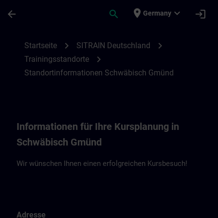
Für Hauptinhalt überspringen
Seite wurde geladen
place
expand_more
arrow_back
search
login
Germany
Standortinformationen Schwäbisch Gmün
chevron_right
chevron_right
Startseite
SITRAIN Deutschland
chevron_right
Trainingsstandorte
Standortinformationen Schwäbisch Gmünd
Informationen für Ihre Kursplanung in
Schwäbisch Gmünd
Wir wünschen Ihnen einen erfolgreichen Kursbesuch!
Adresse