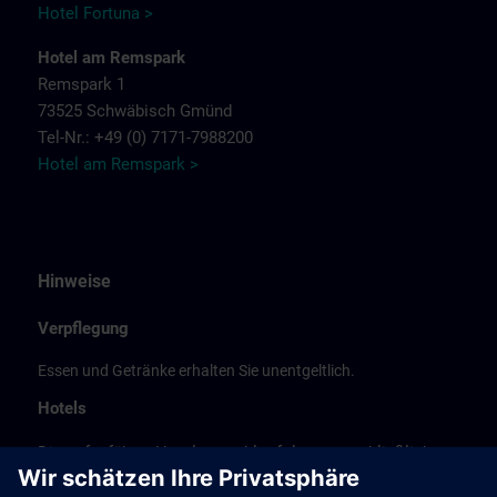
Hotel Fortuna >
Hotel am Remspark
Remspark 1
73525 Schwäbisch Gmünd
Tel-Nr.: +49 (0) 7171-7988200
Hotel am Remspark >
Hinweise
Verpflegung
Essen und Getränke erhalten Sie unentgeltlich.
Hotels
Die aufgeführte Hotelauswahl erfolgte ausschließlich
anhand der Nähe der Hotels zum Kursort bzw. anhand