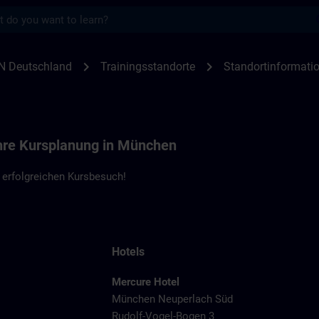
s
nen München | SITRAIN
chevron_right
chevron_right
N Deutschland
Trainingsstandorte
Standortinformat
Ihre Kursplanung in München
 erfolgreichen Kursbesuch!
Hotels
Mercure Hotel
München Neuperlach Süd
Rudolf-Vogel-Bogen 3