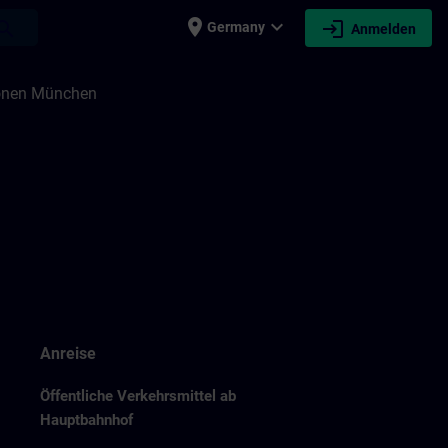
place
expand_more
login
earch
Germany
Anmelden
ionen München
Anreise
Öffentliche Verkehrsmittel ab
Hauptbahnhof