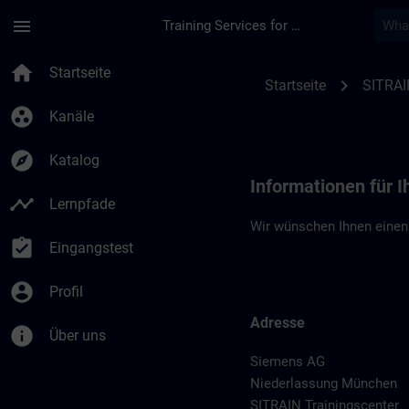
Für Hauptinhalt überspringen
Seite wurde geladen
menu
Training Services for Digital Industries
Standortinformatio
home
Startseite
chevron_right
Startseite
SITRAI
group_work
Kanäle
explore
Katalog
Informationen für 
timeline
Lernpfade
Wir wünschen Ihnen einen
assignment_turned_in
Eingangstest
account_circle
Profil
Adresse
info
Über uns
Siemens AG
Niederlassung München
SITRAIN Trainingscenter