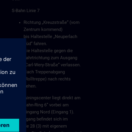
S-Bahn Linie 7
Richtung „Kreuzstraße“ (vom
Zentrum kommend)
bis Haltestelle „Neuperlach
Süd“ fahren.
Die Haltestelle gegen die
Fahrtrichtung zum Ausgang
„Carl-Wery-Straße“ verlassen.
Nach Treppenabgang
(Rolltreppe) nach rechts
gehen.
Das Trainingscenter liegt direkt am
„Otto-Hahn-Ring 6“ vorbei am
Haupteingang Nord (Eingang 1).
Der Eingang befindet sich im
Gebäude 28 (3) mit eigenem