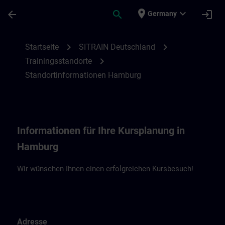
Für Hauptinhalt überspringen
Seite wurde geladen
place
expand_more
arrow_back
search
login
Germany
Standortinformationen Hamburg | SITRAI
chevron_right
chevron_right
Startseite
SITRAIN Deutschland
chevron_right
Trainingsstandorte
Standortinformationen Hamburg
Informationen für Ihre Kursplanung in
Hamburg
Wir wünschen Ihnen einen erfolgreichen Kursbesuch!
Adresse