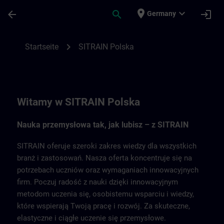
Für Hauptinhalt überspringen
Seite wurde geladen
place
expand_more
arrow_back
search
login
Germany
SITRAIN Polska | SITRAIN
chevron_right
Startseite
SITRAIN Polska
Witamy w SITRAIN Polska
Nauka przemysłowa tak, jak lubisz – z SITRAIN
SITRAIN oferuje szeroki zakres wiedzy dla wszystkich
branż i zastosowań. Nasza oferta koncentruje się na
potrzebach uczniów oraz wymaganiach innowacyjnych
firm. Poczuj radość z nauki dzięki innowacyjnym
metodom uczenia się, osobistemu wsparciu i wiedzy,
które wspierają Twoją pracę i rozwój. Za skuteczne,
elastyczne i ciągłe uczenie się przemysłowe.