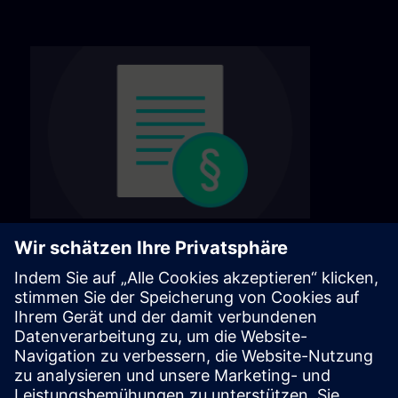
Ogólne warunki i regulamin
Nasze ogólne warunki pracy znajdziesz na
następnej stronie.