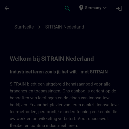
Für Hauptinhalt überspringen
Seite wurde geladen
place
expand_more
arrow_back
search
login
Germany
SITRAIN Nederland | SITRAIN
chevron_right
Startseite
SITRAIN Nederland
Welkom bij SITRAIN Nederland
Industrieel leren zoals jij het wilt - met SITRAIN
SITRAIN biedt een uitgebreid kennisaanbod voor alle
branches en toepassingen. Ons aanbod is gericht op de
behoeften van leerlingen en de eisen van innovatieve
bedrijven. Ervaar het plezier van leren dankzij innovatieve
leermethoden, persoonlijke ondersteuning en kennis die
uw werk en ontwikkeling verbetert. Voor succesvol,
flexibel en continu industrieel leren.