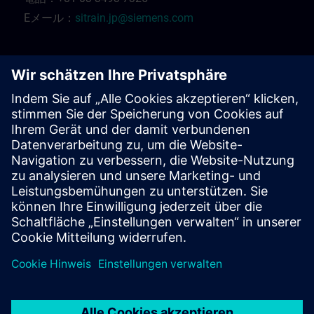
Eメール：
sitrain.jp@siemens.com