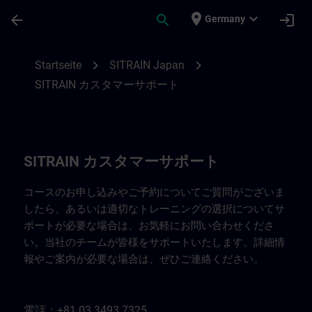
Für Hauptinhalt überspringen
Seite wurde geladen
place
expand_more
arrow_back
search
login
Germany
SITRAIN Japan 連絡先 | SITRAIN
chevron_right
chevron_right
Startseite
SITRAIN Japan
SITRAIN カスタマーサポート
SITRAIN カスタマーサポート
コースのお申し込みやご予約についてご質問がございま
したら、あるいは適切なトレーニングの選択についてサ
ポートが必要な場合は、お気軽にお問い合わせくださ
い。当社のチームが皆様をサポートいたします。詳細情
報やご案内が必要な場合は、ぜひご連絡ください。
電話：+81 03 3493 7325