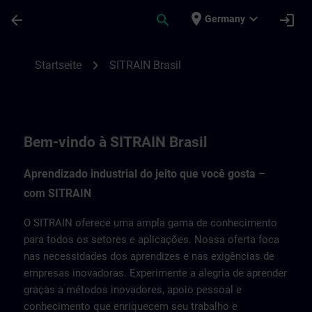
Für Hauptinhalt überspringen
Seite wurde geladen
place
expand_more
arrow_back
search
login
Germany
SITRAIN Brasil | SITRAIN
chevron_right
Startseite
SITRAIN Brasil
Bem-vindo à SITRAIN Brasil
Aprendizado industrial do jeito que você gosta –
com SITRAIN
O SITRAIN oferece uma ampla gama de conhecimento
para todos os setores e aplicações. Nossa oferta foca
nas necessidades dos aprendizes e nas exigências de
empresas inovadoras. Experimente a alegria de aprender
graças a métodos inovadores, apoio pessoal e
conhecimento que enriquecem seu trabalho e