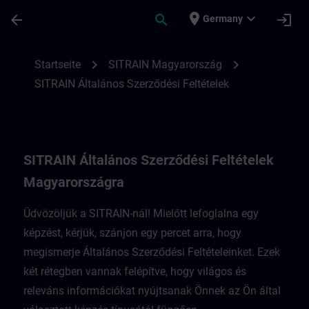
Für Hauptinhalt überspringen
Seite wurde geladen
place
expand_more
arrow_back
search
login
Germany
SITRAIN Általános Szerződési Feltételek
chevron_right
chevron_right
Startseite
SITRAIN Magyarország
SITRAIN Általános Szerződési Feltételek
SITRAIN Általános Szerződési Feltételek
Magyarországra
Üdvözöljük a SITRAIN-nál! Mielőtt lefoglalna egy
képzést, kérjük, szánjon egy percet arra, hogy
megismerje Általános Szerződési Feltételeinket. Ezek
két rétegben vannak felépítve, hogy világos és
releváns információkat nyújtsanak Önnek az Ön által