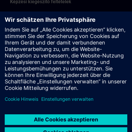
Képzési kiegészítő feltételek
A képzési kiegészítő feltételek a következőkre
vonatkoznak:
Személyes, tantermi és helyszíni képzésekre
távoli hozzáférésen keresztüli élő online
képzésekre
Workshop képzések
A képzési kiegészítő feltételeket itt találja >