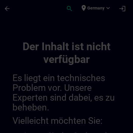
Für Hauptinhalt überspringen
Seite wurde geladen
place
expand_more
arrow_back
search
login
Germany
Sinamics | SITRAIN
Der Inhalt ist nicht
verfügbar
Es liegt ein technisches
Problem vor. Unsere
Experten sind dabei, es zu
beheben.
Vielleicht möchten Sie: