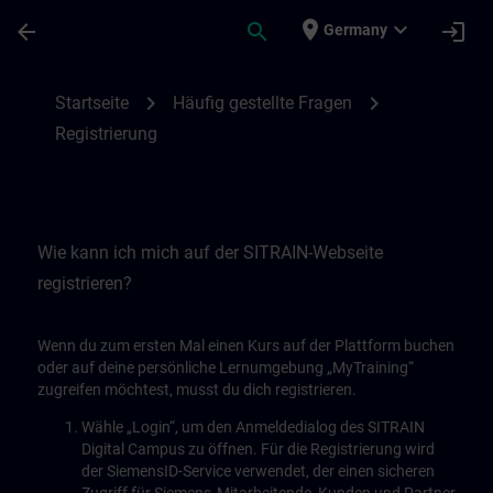
Für Hauptinhalt überspringen
Seite wurde geladen
place
expand_more
arrow_back
search
login
Germany
Registrierung | SITRAIN
chevron_right
chevron_right
Startseite
Häufig gestellte Fragen
Registrierung
Wie kann ich mich auf der SITRAIN-Webseite
registrieren?
Wenn du zum ersten Mal einen Kurs auf der Plattform buchen
oder auf deine persönliche Lernumgebung „MyTraining“
zugreifen möchtest, musst du dich registrieren.
Wähle „Login“, um den Anmeldedialog des SITRAIN
Digital Campus zu öffnen. Für die Registrierung wird
der SiemensID-Service verwendet, der einen sicheren