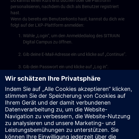
Du kannst einen Kurs erst buchen oder die Plattform
personalisieren, nachdem du dich als Benutzer registriert
hast.
Wenn du bereits ein Benutzerkonto hast, kannst du dich wie
folgt auf der LXP‑Plattform anmelden:
Wähle „Login“, um den Anmeldedialog des SITRAIN
Digital Campus zu öffnen.
Gib deine E-Mail-Adresse ein und klicke auf „Continue“.
Gib dein Passwort ein und klicke auf „Log in“.
Fertig! Du bist jetzt angemeldet.
Play