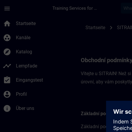
Für Hauptinhalt überspringen
Seite wurde geladen
menu
Training Services for Digital Industries
Obchodní podmínky 
home
Startseite
chevron_right
Startseite
SITRAI
group_work
Kanäle
explore
Katalog
Obchodní podmínky
timeline
Lernpfade
Vítejte u SITRAIN! Než 
assignment_turned_in
Eingangstest
úrovní, aby vám poskytly 
account_circle
Profil
info
Über uns
Základní podmínky
Základní podmínky tvoří