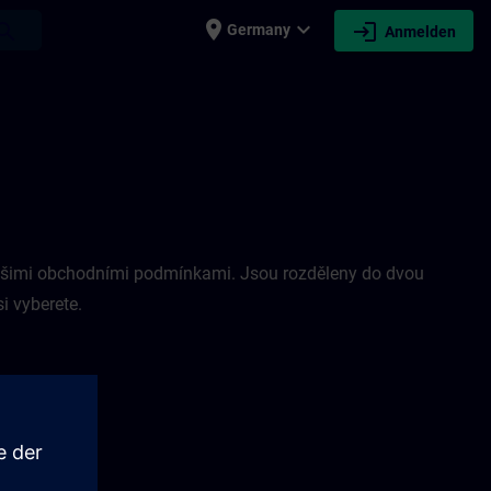
place
expand_more
login
earch
Germany
Anmelden
s našimi obchodními podmínkami. Jsou rozděleny do dvou
i vyberete.
ídky