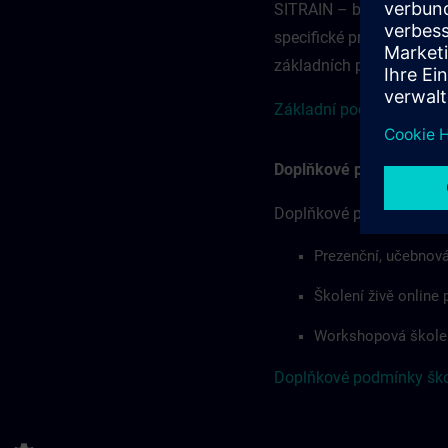
SITRAIN – bez ohledu na
specifické pro danou ze
základních podmínek odp
Základní podmínky pro Č
Doplňkové podmínky šk
Doplňkové podmínky škol
Prezenční, učebnová
Školení živě online
Workshopová škole
Doplňkové podmínky škol