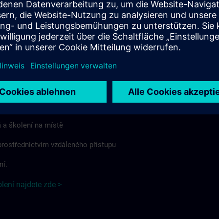
 formát nebo způsob poskytování. V případě, že platí předpisy
mi, mohou se jednotlivé doplňkové podmínky pro danou zemi od
ovídajícím způsobem lišit nebo je rozšiřovat.
eskou republiku najdete zde >
olení
ení se vztahují na:
 a školení na místě
 prostřednictvím vzdáleného přístupu
ní.
ení najdete zde >