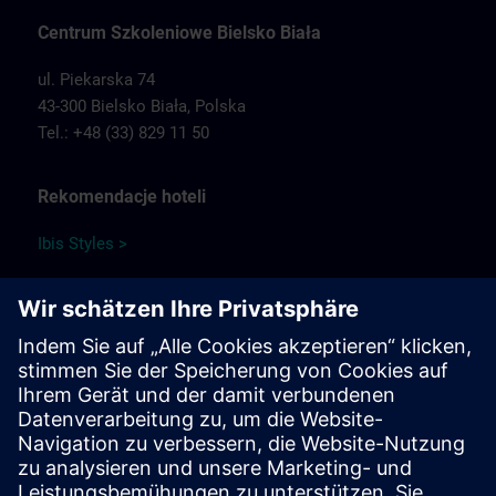
Centrum Szkoleniowe Bielsko Biała
ul. Piekarska 74
43-300 Bielsko Biała,
Polska
Tel.: +48 (33) 829 11 50
Rekomendacje hoteli
Ibis Styles >
Ventus >
Papuga Park Hotel >
Qubus Hotel >
Park Hotel Diament Bielsko-Biała >
Informacje o podróży