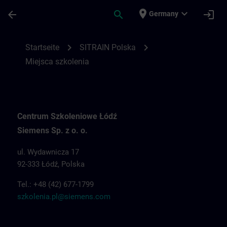
Für Hauptinhalt überspringen
Seite wurde geladen
place
expand_more
arrow_back
search
login
Germany
Miejsca szkolenia dla SITRAIN Polska | S
chevron_right
chevron_right
Startseite
SITRAIN Polska
Miejsca szkolenia
Centrum Szkoleniowe Łódź
Siemens Sp. z o. o.
ul. Wydawnicza 17
92-333 Łódź, Polska
Tel.: +48 (42) 677-1799
szkolenia.pl@siemens.com