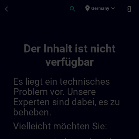
Für Hauptinhalt überspringen
Seite wurde geladen
place
expand_more
arrow_back
search
login
Germany
Main Terms Of The Sitrain Learning Exper
Der Inhalt ist nicht
verfügbar
Es liegt ein technisches
Problem vor. Unsere
Experten sind dabei, es zu
beheben.
Vielleicht möchten Sie: