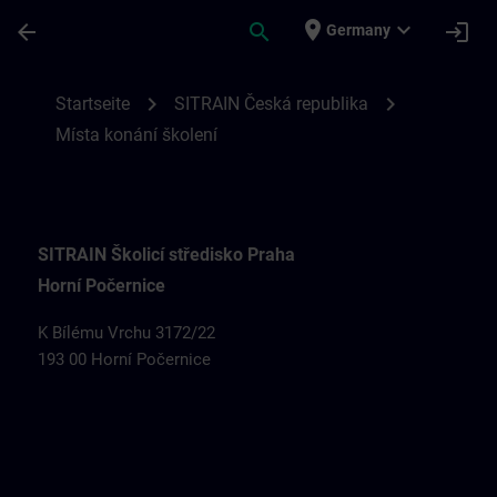
Für Hauptinhalt überspringen
Seite wurde geladen
place
expand_more
arrow_back
search
login
Germany
Místa konání školení SITRAIN v České rep
chevron_right
chevron_right
Startseite
SITRAIN Česká republika
Místa konání školení
SITRAIN Školicí středisko Praha
Horní Počernice
K Bílému Vrchu 3172/22
193 00 Horní Počernice