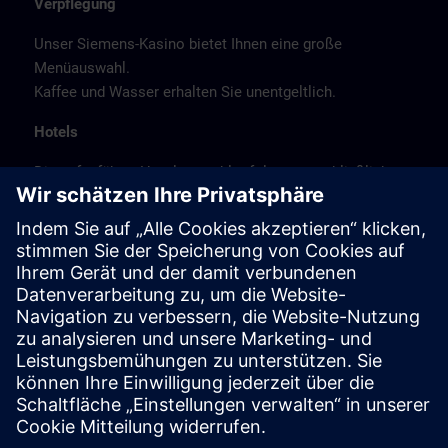
Verpflegung
Unser Siemens-Kasino bietet Ihnen eine große
Menüauswahl.
Kaffee und Wasser erhalten Sie unentgeltlich.
Hotels
Die aufgeführte Hotelauswahl erfolgte ausschließlich
anhand der Nähe der Hotels zum Kursort bzw. anhand
der günstigen Verkehrsanbindung zum
Veranstaltungsort.
Es handelt sich hierbei nicht um Siemens-
Vertragshotels, daher können wir für die Qualität der
Hotels keine Gewähr übernehmen.
Stornierung
Bitte stornieren Sie schriftlich.