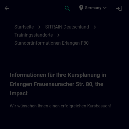
Für Hauptinhalt überspringen
Seite wurde geladen
place
expand_more
arrow_back
search
login
Germany
Standortinformationen Erlangen F80, the 
chevron_right
chevron_right
Startseite
SITRAIN Deutschland
chevron_right
Trainingsstandorte
Standortinformationen Erlangen F80
Informationen für Ihre Kursplanung in
Erlangen Frauenauracher Str. 80, the
Impact
Wir wünschen Ihnen einen erfolgreichen Kursbesuch!