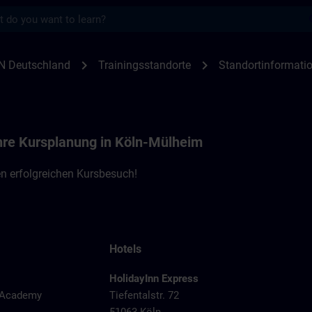
s
nen Köln-Mühlheim | SITRAIN
chevron_right
chevron_right
N Deutschland
Trainingsstandorte
Standortinformati
Ihre Kursplanung in Köln-Mülheim
n erfolgreichen Kursbesuch!
Hotels
HolidayInn Express
y Academy
Tiefentalstr. 72