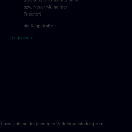
(Richtung Chempark S Bahn
bzw. Neuer Mülheimer
Friedhof)
bis Keupstraße
Lageplan
>
ort bzw. anhand der günstigen Verkehrsanbindung zum