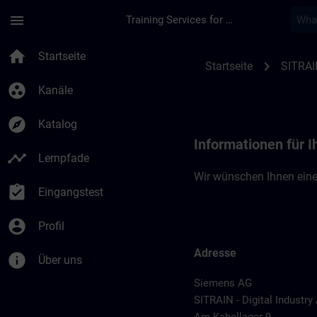
Für Hauptinhalt überspringen
Seite wurde geladen
menu
Training Services for Digital Industries
Standortinformatio
home
Startseite
chevron_right
Startseite
SITRAI
group_work
Kanäle
explore
Katalog
Informationen für 
timeline
Lernpfade
Wir wünschen Ihnen eine
assignment_turned_in
Eingangstest
account_circle
Profil
Adresse
info
Über uns
Siemens AG
SITRAIN - Digital Industr