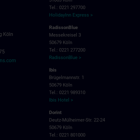
51063 Köln
Tel.: 0221 297700
HolidayInn Express >
RadissonBlue
g Köln
Messekreisel 3
50679 Köln
Tel.: 0221 277200
575
RadissonBlue >
ens.com
Ibis
Brügelmannstr. 1
50679 Köln
Tel.: 0221 989310
Ibis Hotel >
Dorint
Deutz-Mülheimer-Str. 22-24
50679 Köln
Tel.: 0221 801000