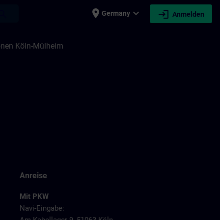
place
expand_more
login
earch
Germany
Anmelden
onen Köln-Mülheim
Anreise
Mit PKW
Navi-Eingabe: