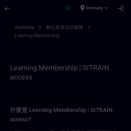
Für Hauptinhalt überspringen
Seite wurde geladen
place
expand_more
arrow_back
search
login
Germany
Learning Membership | SITRAIN
chevron_right
chevron_right
Startseite
數位產業培訓服務
Learning Membership
Learning Membership | SITRAIN
access
什麼是 Learning Membership | SITRAIN
access?