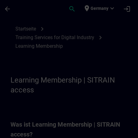
Für Hauptinhalt überspringen
Seite wurde geladen
place
expand_more
arrow_back
search
login
Germany
Learning Membership | SITRAIN
chevron_right
Startseite
chevron_right
Training Services for Digital Industry
Learning Membership
Learning Membership | SITRAIN
access
Was ist Learning Membership | SITRAIN
access?